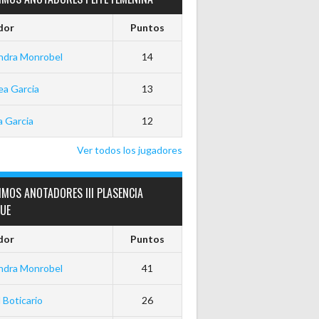
dor
Puntos
ndra Monrobel
14
a Garcia
13
 Garcia
12
Ver todos los jugadores
MOS ANOTADORES III PLASENCIA
GUE
dor
Puntos
ndra Monrobel
41
 Boticario
26