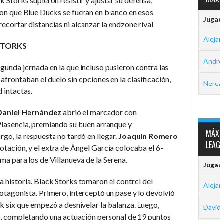
 Storks supieron resistir y ajustar su defensa,
ron que Blue Ducks se fueran en blanco en esos
Juga
ecortar distancias ni alcanzar la endzone rival
Aleja
STORKS
Andre
unda jornada en la que incluso pusieron contra las
frontaban el duelo sin opciones en la clasificación,
Nerea
d intactas.
Daniel Hernández
abrió el marcador con
Plasencia, premiando su buen arranque y
MÁXI
go, la respuesta no tardó en llegar.
Joaquín Romero
LEA
otación, y el extra de Ángel García colocaba el 6-
ma para los de Villanueva de la Serena.
Juga
a historia. Black Storks tomaron el control del
Aleja
rotagonista. Primero, interceptó un pase y lo devolvió
ck six que empezó a desnivelar la balanza. Luego,
David
, completando una actuación personal de 19 puntos