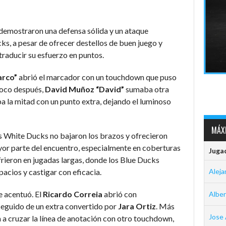
 demostraron una defensa sólida y un ataque
ks, a pesar de ofrecer destellos de buen juego y
traducir su esfuerzo en puntos.
arco”
abrió el marcador con un touchdown que puso
Poco después,
David Muñoz “David”
sumaba otra
ba la mitad con un punto extra, dejando el luminoso
MÁXI
los White Ducks no bajaron los brazos y ofrecieron
yor parte del encuentro, especialmente en coberturas
Juga
frieron en jugadas largas, donde los Blue Ducks
acios y castigar con eficacia.
Aleja
e acentuó. El
Ricardo Correia
abrió con
Albe
seguido de un extra convertido por
Jara
Ortiz
. Más
Jose 
a a cruzar la línea de anotación con otro touchdown,