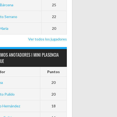
 Bárcena
25
to Serrano
22
Maria
20
Ver todos los jugadores
IMOS ANOTADORES I MINI PLASENCIA
GUE
dor
Puntos
ha
20
to Pulido
20
io Hernández
18