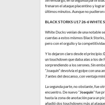
Sin embargo, en la segunda parte Black
frenaron el ataque placentino y logra
últimos minutos. Aunque no pudieron r
BLACK STORKS U17 26-6 WHITE 
White Ducks venían de una notable seg
cuerdas a estos mismos Black Storks, a
pero con el orgullo y la competitivida
Y lo dejaron claro desde el principio:
un touchdown que daba alas a los de 
sorprendiendo a los serones. Sin embar
“Joaquín” devolvía el golpe con una an
7 antes del descanso, con ventaja míni
La segunda parte, no obstante, fue otr
encuentro. De nuevo “
Joaquín
” fue p
hasta la zona de anotación para un pi
añadió dos touchdowns más al ataque