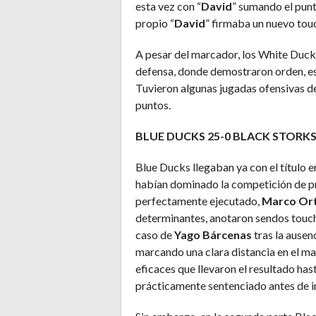
esta vez con “
David
” sumando el punto
propio “
David
” firmaba un nuevo touc
A pesar del marcador, los White Duck
defensa, donde demostraron orden, e
Tuvieron algunas jugadas ofensivas d
puntos.
BLUE DUCKS 25-0 BLACK STORKS
Blue Ducks llegaban ya con el título en
habían dominado la competición de pri
perfectamente ejecutado,
Marco Ort
determinantes, anotaron sendos touch
caso de
Yago Bárcenas
tras la ausen
marcando una clara distancia en el ma
eficaces que llevaron el resultado has
prácticamente sentenciado antes de in