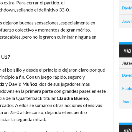
 extra. Para cerrar el partido, el
David
hdown, sellando el definitivo 33-0.
Jose 
s dejaron buenas sensaciones, especialmente en
sfuerzo colectivo y momentos de gran mérito.
estacables, pero no lograron culminar ninguna en
MÁXI
 U17
Juga
 el bolsillo y desde el principio dejaron claro por qué
David
ncipio a fin. Con un juego rápido, seguro y
iz
y
David Muñoz
, dos de sus jugadores más
Pabl
downs en la primera parte con grandes pases en este
cia de la Quarterback titular
Claudia Bueno
,
Joaq
rcador. A ellos se sumaron otras acciones ofensivas
ta un 25-0 al descanso, dejando el encuentro
iciar la segunda mitad.
MÁXI