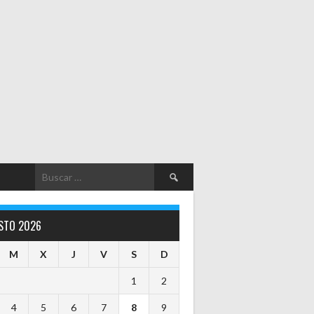
Buscar:
STO 2026
M
X
J
V
S
D
1
2
4
5
6
7
8
9