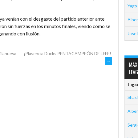
Yago
ya venían con el desgaste del partido anterior ante
Alber
ron sin fuerzas en los minutos finales, viendo cómo se
anando con ilusión.
Jose 
illanueva
¡Plasencia Ducks PENTACAMPEÓN DE LFFE!
→
MÁX
LEA
Juga
Shas
Alber
Serg