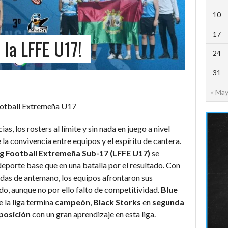
10
17
 la LFFE U17!
24
31
« Ma
Football Extremeña U17
s, los rosters al límite y sin nada en juego a nivel
e la convivencia entre equipos y el espíritu de cantera.
lag Football Extremeña Sub-17 (LFFE U17)
se
deporte base que en una batalla por el resultado. Con
didas de antemano, los equipos afrontaron sus
o, aunque no por ello falto de competitividad.
Blue
 la liga termina
campeón
,
Black
Storks
en
segunda
posición
con un gran aprendizaje en esta liga.