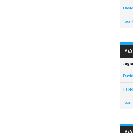
David
Jose 
MÁXI
Juga
David
Pabl
Joaq
MÁXI