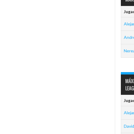
Juga
Aleja
Andre
Nerea
MÁXI
LEA
Juga
Aleja
David