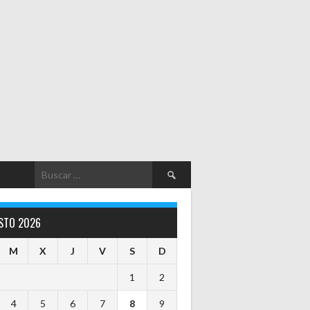
Buscar:
STO 2026
M
X
J
V
S
D
1
2
4
5
6
7
8
9