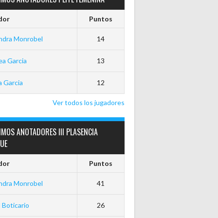
dor
Puntos
ndra Monrobel
14
a Garcia
13
 Garcia
12
Ver todos los jugadores
MOS ANOTADORES III PLASENCIA
GUE
dor
Puntos
ndra Monrobel
41
 Boticario
26