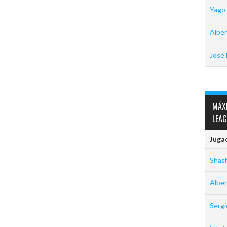
Yago
Alber
Jose 
MÁX
LEA
Juga
Shas
Alber
Serg