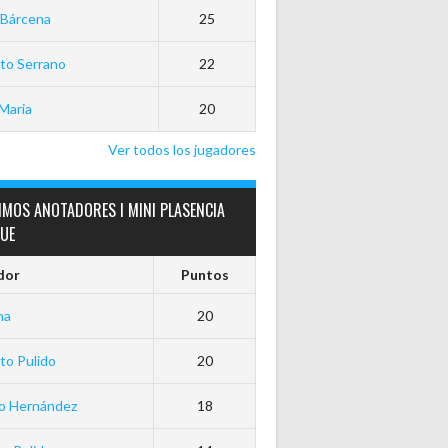
 Bárcena
25
to Serrano
22
Maria
20
Ver todos los jugadores
IMOS ANOTADORES I MINI PLASENCIA
GUE
dor
Puntos
ha
20
to Pulido
20
io Hernández
18