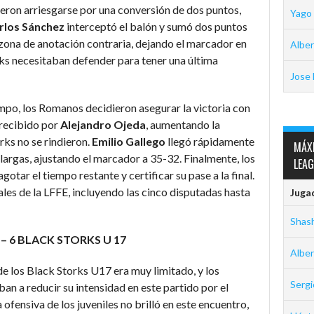
dieron arriesgarse por una conversión de dos puntos,
Yago
rlos
Sánchez
interceptó el balón y sumó dos puntos
a zona de anotación contraria, dejando el marcador en
Alber
rks necesitaban defender para tener una última
Jose 
mpo, los Romanos decidieron asegurar la victoria con
recibido por
Alejandro Ojeda
, aumentando la
rks no se rindieron.
Emilio Gallego
llegó rápidamente
MÁX
 largas, ajustando el marcador a 35-32. Finalmente, los
LEA
otar el tiempo restante y certificar su pase a la final.
les de la LFFE, incluyendo las cinco disputadas hasta
Juga
Shas
 – 6 BLACK STORKS U 17
Alber
e los Black Storks U17 era muy limitado, y los
Serg
ban a reducir su intensidad en este partido por el
 ofensiva de los juveniles no brilló en este encuentro,