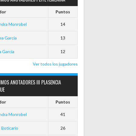
dor
Puntos
ndra Monrobel
14
a Garcia
13
 Garcia
12
Ver todos los jugadores
MOS ANOTADORES III PLASENCIA
GUE
dor
Puntos
ndra Monrobel
41
 Boticario
26