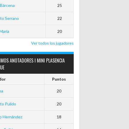
 Bárcena
25
to Serrano
22
Maria
20
Ver todos los jugadores
IMOS ANOTADORES I MINI PLASENCIA
GUE
dor
Puntos
ha
20
to Pulido
20
io Hernández
18