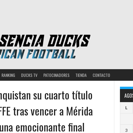
RANKING
DUCKS TV
PATOCINADORES
TIENDA
CONTACTO
quistan su cuarto título
AGO
FFE tras vencer a Mérida
L
una emocionante final
3