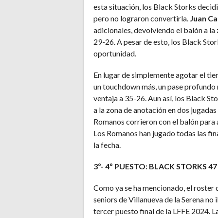
esta situación, los Black Storks deci
pero no lograron convertirla.
Juan Ca
adicionales, devolviendo el balón a l
29-26. A pesar de esto, los Black Sto
oportunidad.
En lugar de simplemente agotar el tie
un touchdown más, un pase profundo 
ventaja a 35-26. Aun así, los Black Sto
a la zona de anotación en dos jugadas
Romanos corrieron con el balón para ag
Los Romanos han jugado todas las fina
la fecha.
3º- 4º PUESTO: BLACK STORKS 47
Como ya se ha mencionado, el roster d
seniors de Villanueva de la Serena no i
tercer puesto final de la LFFE 2024. La