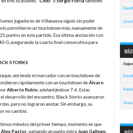
en tres ocasiones. “
Chiki
” y
Sergio Floría
también
David
jóvenes jugadores de Villanueva siguió sin poder
Jose 
 solo permitieron un touchdown más, nuevamente de
 25 puntos en este partido. Esa última anotación con
40-0, asegurando la cuarta final consecutiva para
MÁXI
LACK STORKS
Juga
ataque, abriendo el marcador con un touchdown de
David
spondieron rápidamente con un touchdown de
Álvaro
Pabl
 por
Alberto Rubio
, adelantándose 7-6. Estas
a el desarrollo del encuentro. Black Storks avanzaron
Joaq
rdas, pero no lograron anotar. Sin embargo, su
dor no cambió.
 últimos minutos del primer tiempo, momento en que
e
Álex Pastor
, sumando un punto extra
Juan Gallego
,
MÁXI