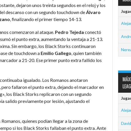
tante, dejaron unos treinta segundos en el reloj y los
Juga
 del descanso con un segundo touchdown de
Álvaro
ozano
, finalizando el primer tiempo 14-13.
Aleja
manos comenzaron al ataque.
Pedro
Tejeda
conectó
Andre
 sumó el punto extra, aumentando la ventaja a 21-13.
xima. Sin embargo, los Black Storks continuaron
Nerea
pase de touchdown a
Emilio Gallego
, quien también
 marcador a 21-20. Ese primer punto extra fallido los
MÁXI
do continuaba igualado. Los Romanos anotaron
LEA
, pero fallaron el punto extra, dejando el marcador en
g», los Black Storks replicaron con un segundo
Juga
bía salido previamente por lesión, ajustando el
Aleja
s Romanos, quienes podían llegar a la zona de
David
iempo si los Black Storks fallaban el punto extra. Ante