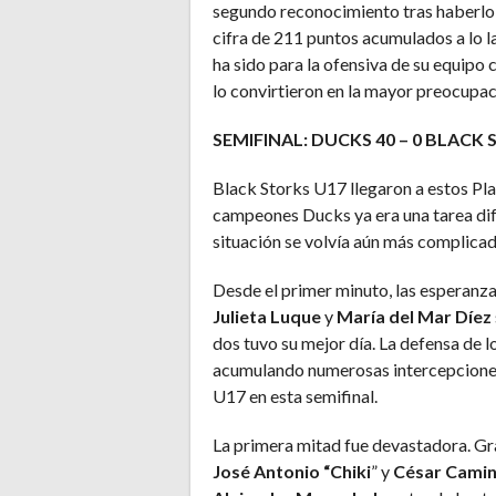
segundo reconocimiento tras haberlo
cifra de 211 puntos acumulados a lo 
ha sido para la ofensiva de su equipo
lo convirtieron en la mayor preocupaci
SEMIFINAL: DUCKS 40 – 0 BLACK
Black Storks U17 llegaron a estos Play
campeones Ducks ya era una tarea difíc
situación se volvía aún más complicad
Desde el primer minuto, las esperan
Julieta Luque
y
María del Mar Díez
dos tuvo su mejor día. La defensa de l
acumulando numerosas intercepciones 
U17 en esta semifinal.
La primera mitad fue devastadora. Gr
José Antonio “Chiki
” y
César Cami