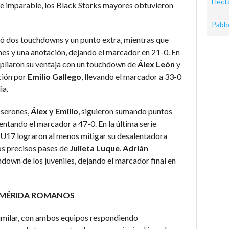
Hécto
ue imparable, los Black Storks mayores obtuvieron
Pablo
ó dos touchdowns y un punto extra, mientras que
es y una anotación, dejando el marcador en 21-0. En
mpliaron su ventaja con un touchdown de
Álex León
y
ción por
Emilio Gallego
, llevando el marcador a 33-0
ia.
 serones,
Álex y Emilio
, siguieron sumando puntos
ntando el marcador a 47-0. En la última serie
s U17 lograron al menos mitigar su desalentadora
os precisos pases de
Julieta Luque
.
Adrián
hdown de los juveniles, dejando el marcador final en
25 MÉRIDA ROMANOS
n similar, con ambos equipos respondiendo