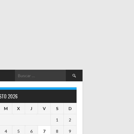
Buscar:
STO 2026
M
X
J
V
S
D
1
2
4
5
6
7
8
9