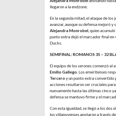
Alejandra Monrobel
anotando hasta 
llegaron a la endzone.
En la segunda mitad, el ataque de los 
avanzar, aunque su defensa mejoró y
Alejandra Monrobel
, quien acumuló
punto extra dejó el marcador final en 
Ducks.
SEMIFINAL: ROMANOS 35 – 32 B
El equipo de los serones comenzó al 
Emilio Gallego
. Los emeritenses re
Tercero
y un punto extra convertido
acciones resultaron ser cruciales par
nuevamente hasta las últimas cinco ya
defensa se mantuvo firme y el marca
Con esta igualdad, se llegó a los dos
los villanovenses anotaron a través d