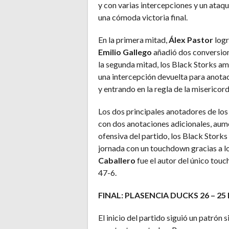
y con varias intercepciones y un ataq
una cómoda victoria final.
En la primera mitad,
Álex Pastor
logr
Emilio Gallego
añadió dos conversion
la segunda mitad, los Black Storks a
una intercepción devuelta para anota
y entrando en la regla de la misericord
Los dos principales anotadores de los
con dos anotaciones adicionales, aume
ofensiva del partido, los Black Stork
jornada con un touchdown gracias a l
Caballero
fue el autor del único touc
47-6.
FINAL: PLASENCIA DUCKS 26 – 
El inicio del partido siguió un patró