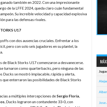
 ganado también en 2022. Con una impresionante
largo de la LFFE 2024, queda claro cuán fundamental
 campeón. Su increíble velocidad y capacidad explosiva
ón para las defensas rivales.
 STORKS U17
offs con dos ausencias cruciales. Enfrentar a los
il, pero con solo seis jugadores en su plantel, la
a.
MÁXI
zas de Black Storks U17 comenzaron a desvanecerse.
se turnaron como quarterbacks, pero ninguna de las
Juga
os Ducks se mostró implacable, rápida y alerta,
que enterraron las posibilidades de Black Storks
Aleja
Albe
acias a múltiples intercepciones de
Sergio
Floría
,
nos
, Ducks lograron un contundente 33-0, con
Jose 