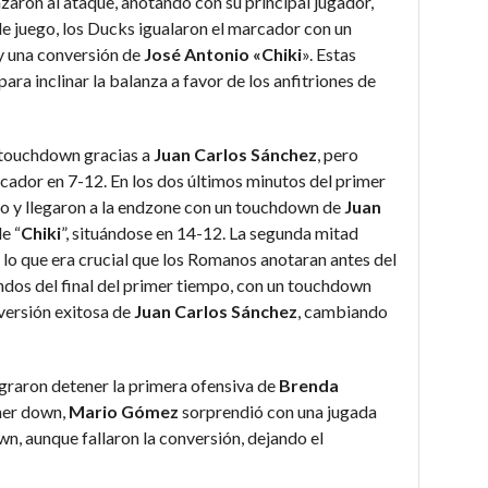
ron al ataque, anotando con su principal jugador,
 de juego, los Ducks igualaron el marcador con un
y una conversión de
José Antonio «Chiki
». Estas
ara inclinar la balanza a favor de los anfitriones de
 touchdown gracias a
Juan Carlos Sánchez
, pero
rcador en 7-12. En los dos últimos minutos del primer
o y llegaron a la endzone con un touchdown de
Juan
e “
Chiki
”, situándose en 14-12. La segunda mitad
lo que era crucial que los Romanos anotaran antes del
undos del final del primer tiempo, con un touchdown
versión exitosa de
Juan Carlos Sánchez
, cambiando
graron detener la primera ofensiva de
Brenda
imer down,
Mario Gómez
sorprendió con una jugada
n, aunque fallaron la conversión, dejando el