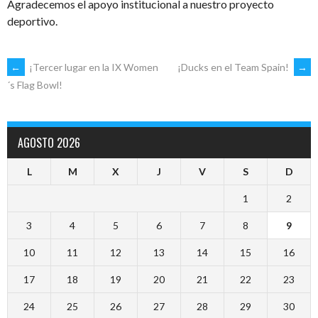
Agradecemos el apoyo institucional a nuestro proyecto
deportivo.
NAVEGACIÓN
←
¡Tercer lugar en la IX Women
¡Ducks en el Team Spain!
→
´s Flag Bowl!
DE
AGOSTO 2026
ENTRADAS
L
M
X
J
V
S
D
1
2
3
4
5
6
7
8
9
10
11
12
13
14
15
16
17
18
19
20
21
22
23
24
25
26
27
28
29
30