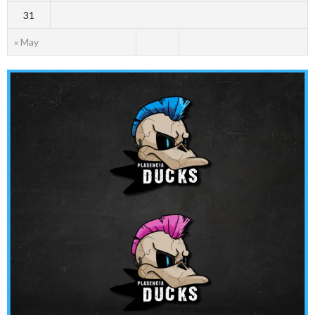
31
« May