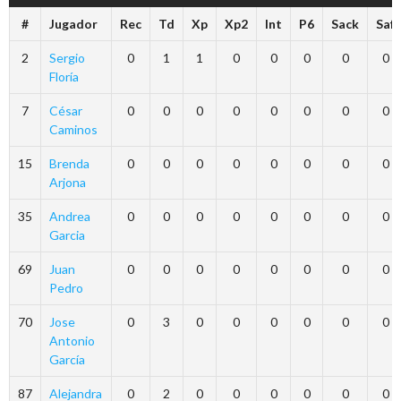
#
Jugador
Rec
Td
Xp
Xp2
Int
P6
Sack
Saf
2
Sergio
0
1
1
0
0
0
0
0
Floría
7
César
0
0
0
0
0
0
0
0
Caminos
15
Brenda
0
0
0
0
0
0
0
0
Arjona
35
Andrea
0
0
0
0
0
0
0
0
Garcia
69
Juan
0
0
0
0
0
0
0
0
Pedro
70
Jose
0
3
0
0
0
0
0
0
Antonio
García
87
Alejandra
0
2
0
0
0
0
0
0