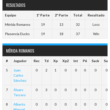
RESULTADOS
Equipo
1ª Parte
2ª Parte
Total
Resultado
Mérida Romanos
19
13
32
Loss
Plasencia Ducks
19
18
37
Win
MÉRIDA ROMANOS
#
Jugador
Rec
Td
Xp
Xp2
Int
P6
Sack
Saf
5
Juan
0
2
1
0
0
0
0
0
Carlos
Sánchez
7
Álvaro
0
3
0
0
0
0
0
0
Tercero
8
Alberto
0
0
0
0
0
0
0
0
Manuel