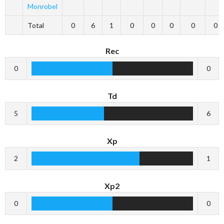
Monrobel
Total
0
6
1
0
0
0
0
0
Rec
0
0
Td
5
6
Xp
2
1
Xp2
0
0