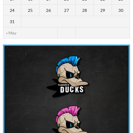
24
25
26
27
28
29
30
31
« May