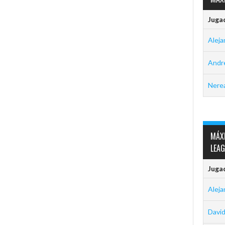
Juga
Aleja
Andre
Nerea
MÁXI
LEA
Juga
Aleja
David