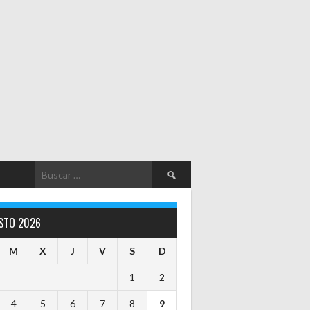
Buscar:
STO 2026
M
X
J
V
S
D
1
2
4
5
6
7
8
9