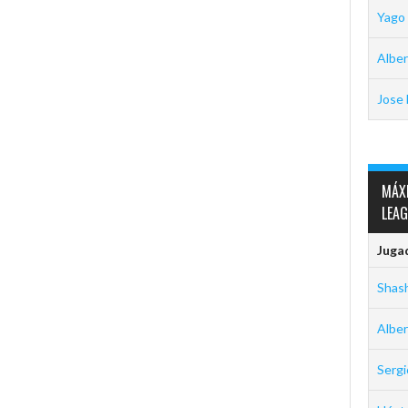
Yago
Alber
Jose 
MÁX
LEA
Juga
Shas
Alber
Serg