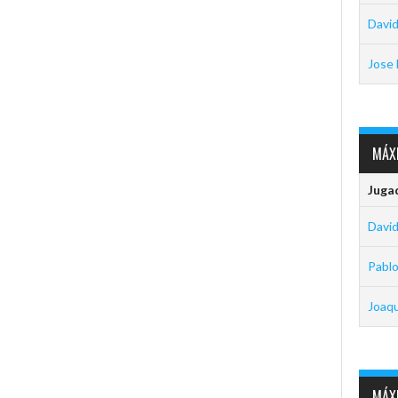
David
Jose 
MÁXI
Juga
David
Pabl
Joaq
MÁXI