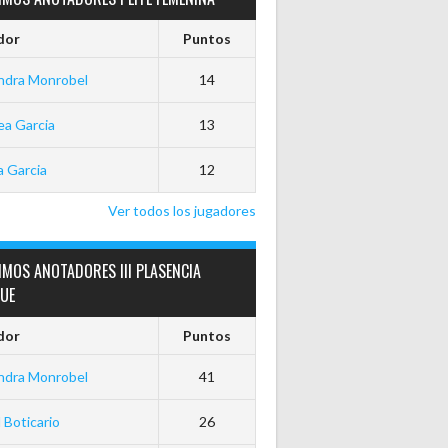
dor
Puntos
ndra Monrobel
14
a Garcia
13
 Garcia
12
Ver todos los jugadores
MOS ANOTADORES III PLASENCIA
GUE
dor
Puntos
ndra Monrobel
41
 Boticario
26