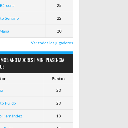
 Bárcena
25
to Serrano
22
Maria
20
Ver todos los jugadores
IMOS ANOTADORES I MINI PLASENCIA
GUE
dor
Puntos
ha
20
to Pulido
20
io Hernández
18