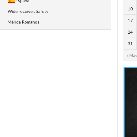
España
10
Wide receiver, Safety
17
Mérida Romanos
24
31
« Ma