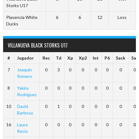
Storks U17
Plasencia White
6
6
12
Loss
Ducks
VILLANUEVA BLACK STORKS U17
#
Jugador
Rec
Td
Xp
Xp2
Int
P6
Sack
Saf
7
Joaquín
0
3
0
0
0
0
0
0
Romero
8
Yakira
0
0
0
0
0
0
0
0
Rodríguez
10
David
0
1
0
0
0
0
0
0
Barbosa
16
Laura
0
0
0
0
0
0
0
0
Recio