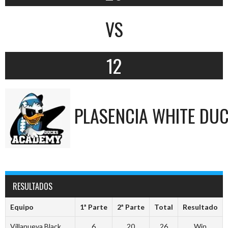
VS
12
PLASENCIA WHITE DU
RESULTADOS
Equipo
1ª Parte
2ª Parte
Total
Resultado
Villanueva Black
6
20
26
Win