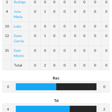
2
Rodrigo
0
0
0
0
0
0
0
0
4
Jose
0
1
0
0
0
0
0
0
Maria
10
Luka
0
0
0
0
0
0
0
0
12
Darío
0
1
0
0
0
0
0
0
Garcia
35
Dani
0
0
0
0
0
0
0
0
Morón
Total
0
2
0
0
0
0
0
0
Rec
0
0
Td
4
2