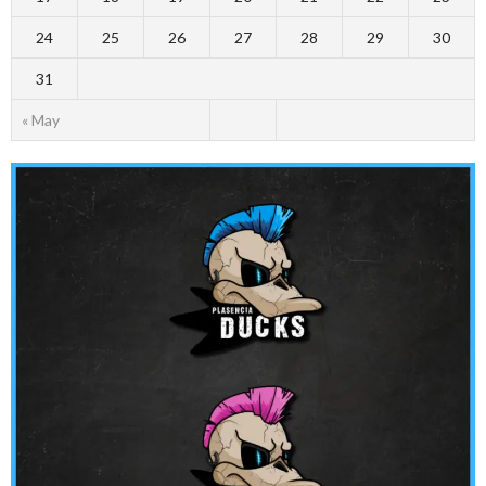
24
25
26
27
28
29
30
31
« May