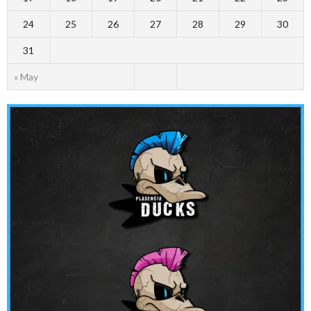
24
25
26
27
28
29
30
31
« May