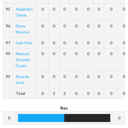
95
Alejandro
0
0
0
0
0
0
0
0
Ojeda
96
Elena
0
0
0
0
0
0
0
0
Moreno
97
Iván Polo
0
0
0
0
0
0
0
0
99
Manuel
0
0
0
0
0
0
0
0
Antonio
Durán
99
Ricardo
0
0
0
0
0
0
0
0
José
Total
0
2
2
0
0
0
0
0
Rec
0
0