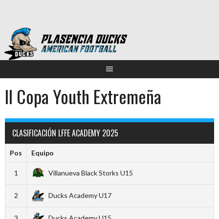
Saltar
al
contenido
II Copa Youth Extremeña
CLASIFICACIÓN LFFE ACADEMY 2025
Pos
Equipo
1
Villanueva Black Storks U15
2
Ducks Academy U17
3
Ducks Academy U15