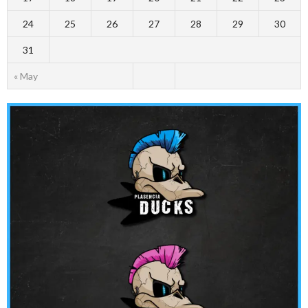
24
25
26
27
28
29
30
31
« May