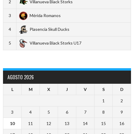
2
Villanueva Black Storks
3
Mérida Romanos
4
Plasencia Skull Ducks
5
Villanueva Black Storks U17
AGOSTO 2026
L
M
X
J
V
S
D
1
2
3
4
5
6
7
8
9
10
11
12
13
14
15
16