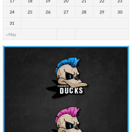
17
18
19
20
21
22
23
24
25
26
27
28
29
30
31
« May