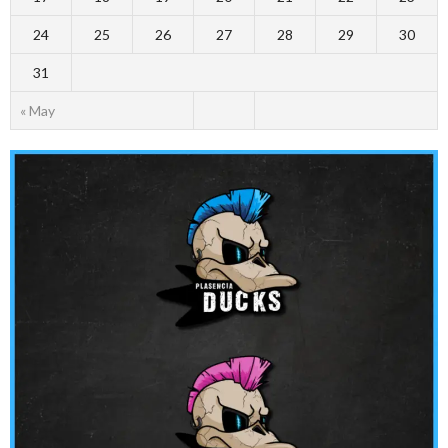
24
25
26
27
28
29
30
31
« May