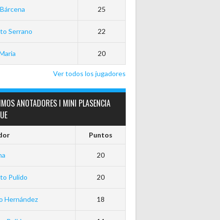
 Bárcena
25
to Serrano
22
Maria
20
Ver todos los jugadores
IMOS ANOTADORES I MINI PLASENCIA
GUE
dor
Puntos
ha
20
to Pulido
20
io Hernández
18