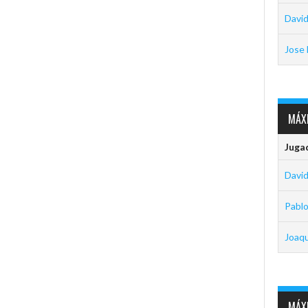
David
Jose 
MÁXI
Juga
David
Pabl
Joaq
MÁXI