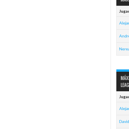
Juga
Aleja
Andre
Nerea
MÁXI
LEA
Juga
Aleja
David