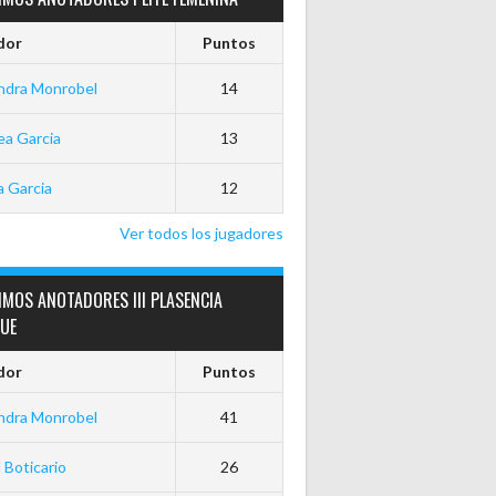
dor
Puntos
ndra Monrobel
14
a Garcia
13
 Garcia
12
Ver todos los jugadores
MOS ANOTADORES III PLASENCIA
GUE
dor
Puntos
ndra Monrobel
41
 Boticario
26