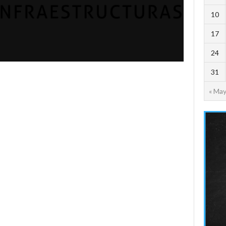
10
17
24
31
« Ma