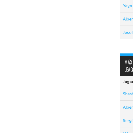
Yago
Alber
Jose 
MÁX
LEA
Juga
Shas
Alber
Serg