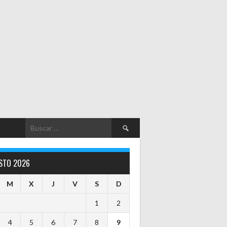
Buscar:
STO 2026
M
X
J
V
S
D
1
2
4
5
6
7
8
9