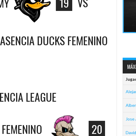
MY
19
VS
LASENCIA DUCKS FEMENINO
MÁXI
Juga
SENCIA LEAGUE
Aleja
Albe
Jose 
 FEMENINO
20
David