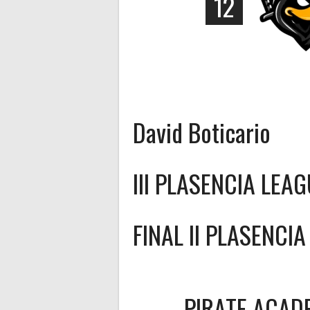
12
David Boticario
III PLASENCIA LEA
FINAL II PLASENCI
PIRATE ACAD