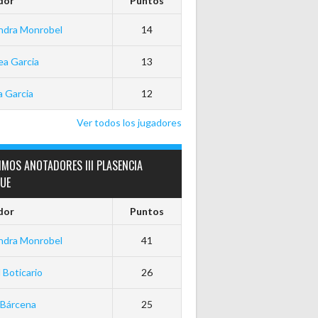
dor
Puntos
ndra Monrobel
14
a Garcia
13
 Garcia
12
Ver todos los jugadores
MOS ANOTADORES III PLASENCIA
GUE
dor
Puntos
ndra Monrobel
41
 Boticario
26
 Bárcena
25