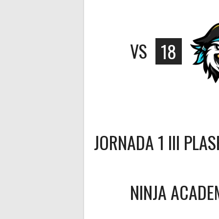
VS
18
JORNADA 1 III PLA
NINJA ACADE