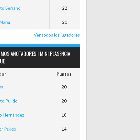
to Serrano
22
Maria
20
Ver todos los jugadores
IMOS ANOTADORES I MINI PLASENCIA
GUE
dor
Puntos
ha
20
to Pulido
20
io Hernández
18
r Pulido
14