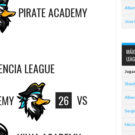
PIRATE ACADEMY
Alber
Jose 
MÁX
LEA
SENCIA LEAGUE
Juga
Shas
EMY
26
VS
Alber
Serg
Hécto