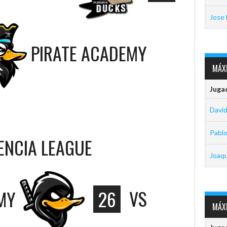
Jose 
PIRATE ACADEMY
MÁXI
Juga
David
Pabl
SENCIA LEAGUE
Joaq
MY
26
VS
MÁXI