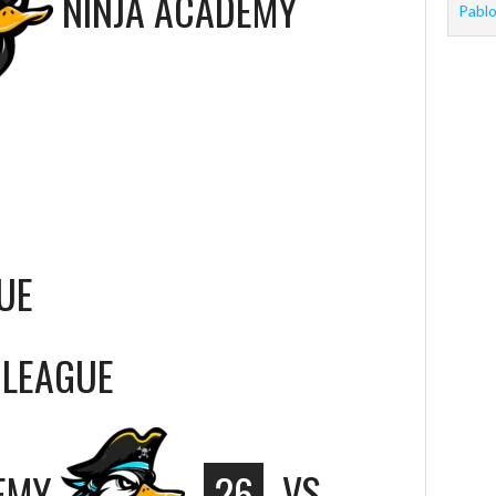
NINJA ACADEMY
Pablo
GUE
A LEAGUE
EMY
26
VS