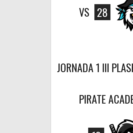
VS
28
JORNADA 1 III PLA
PIRATE ACAD