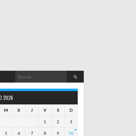
Buscar:
O 2026
M
X
J
V
S
D
1
2
3
5
6
7
8
9
10