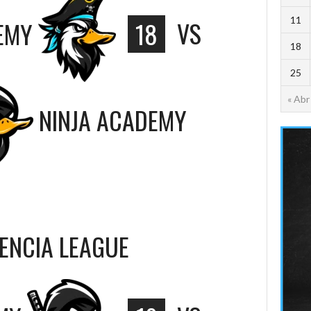
11
EMY
18
VS
18
25
« Abr
NINJA ACADEMY
SENCIA LEAGUE