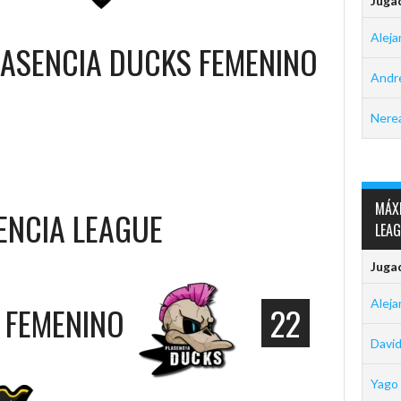
Juga
Aleja
LASENCIA DUCKS FEMENINO
Andre
Nerea
MÁXI
SENCIA LEAGUE
LEA
Juga
Aleja
 FEMENINO
22
David
Yago