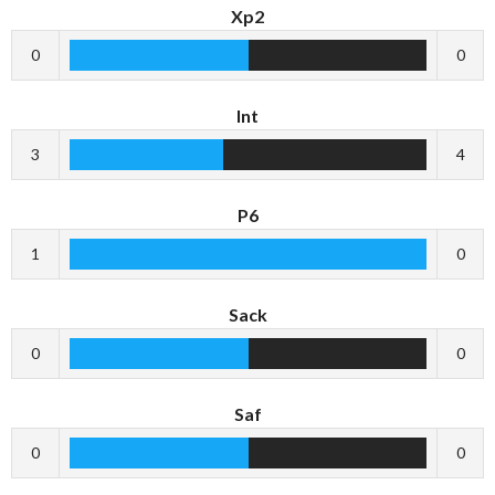
Xp2
0
0
Int
3
4
P6
1
0
Sack
0
0
Saf
0
0