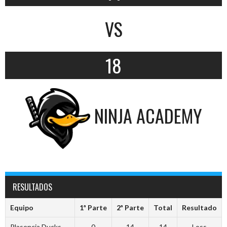
VS
18
NINJA ACADEMY
RESULTADOS
Equipo
1ª Parte
2ª Parte
Total
Resultado
Plasencia Ducks
0
14
14
Loss