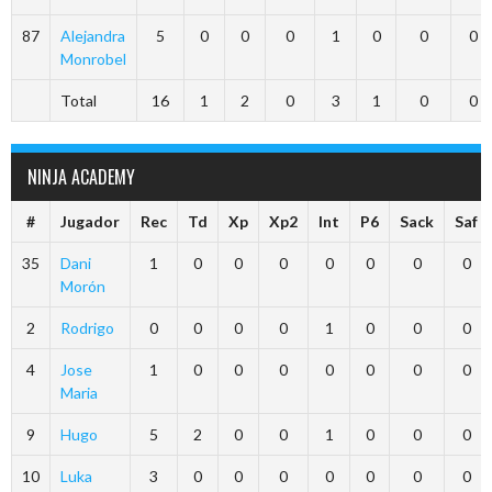
87
Alejandra
5
0
0
0
1
0
0
0
Monrobel
Total
16
1
2
0
3
1
0
0
NINJA ACADEMY
#
Jugador
Rec
Td
Xp
Xp2
Int
P6
Sack
Saf
35
Dani
1
0
0
0
0
0
0
0
Morón
2
Rodrigo
0
0
0
0
1
0
0
0
4
Jose
1
0
0
0
0
0
0
0
Maria
9
Hugo
5
2
0
0
1
0
0
0
10
Luka
3
0
0
0
0
0
0
0