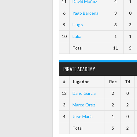
11
David Muñoz
4
1
6
Yago Bárcena
3
0
9
Hugo
3
3
10
Luka
1
1
Total
11
5
PIRATE ACADEMY
#
Jugador
Rec
Td
12
Darío Garcia
2
0
3
Marco Ortiz
2
2
4
Jose Maria
1
0
Total
5
2