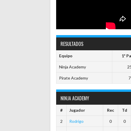
RESULTADOS
Equipo
1ª P
Ninja Academy
2
Pirate Academy
7
NINJA ACADEMY
#
Jugador
Rec
Td
2
Rodrigo
0
0