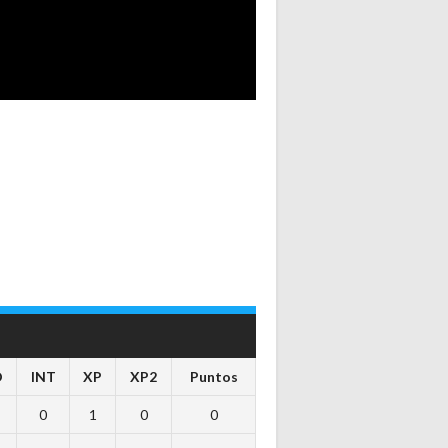
D
INT
XP
XP2
Puntos
0
1
0
0