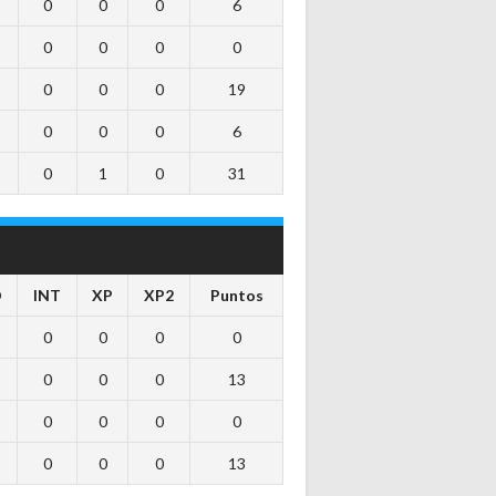
0
0
0
6
0
0
0
0
0
0
0
19
0
0
0
6
0
1
0
31
D
INT
XP
XP2
Puntos
0
0
0
0
0
0
0
13
0
0
0
0
0
0
0
13