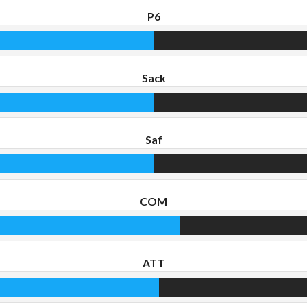
P6
Sack
Saf
COM
ATT