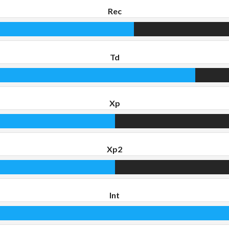
Rec
Td
Xp
Xp2
Int