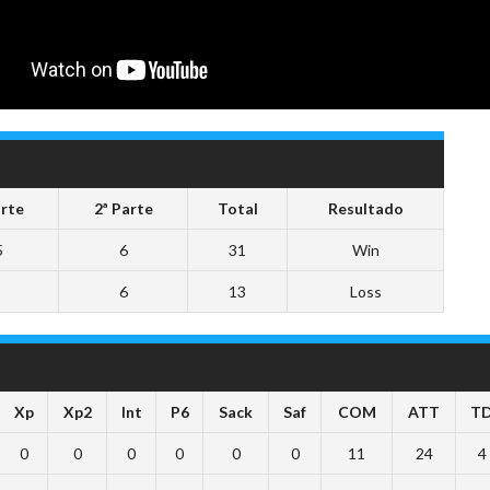
arte
2ª Parte
Total
Resultado
5
6
31
Win
6
13
Loss
Xp
Xp2
Int
P6
Sack
Saf
COM
ATT
T
0
0
0
0
0
0
11
24
4