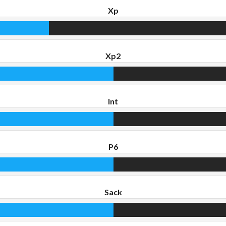
Xp
Xp2
Int
P6
Sack