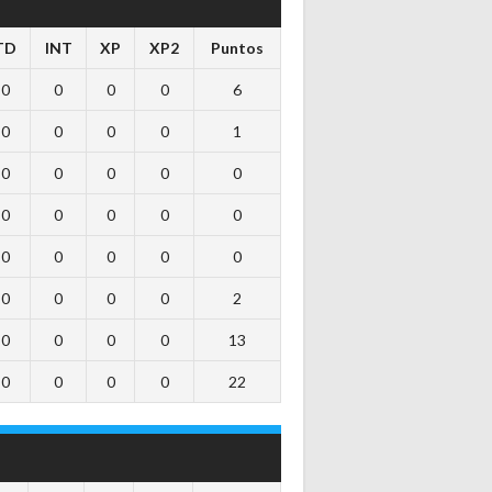
TD
INT
XP
XP2
Puntos
0
0
0
0
6
0
0
0
0
1
0
0
0
0
0
0
0
0
0
0
0
0
0
0
0
0
0
0
0
2
0
0
0
0
13
0
0
0
0
22