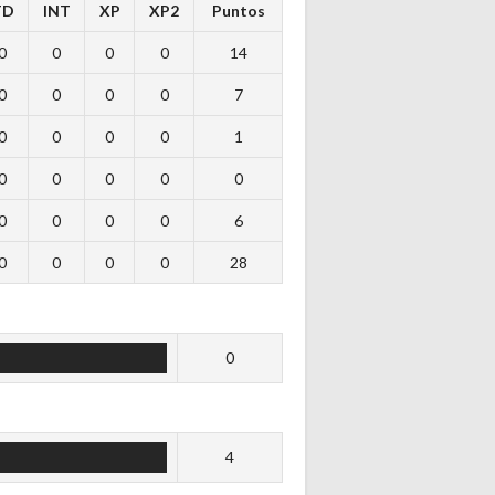
TD
INT
XP
XP2
Puntos
0
0
0
0
14
0
0
0
0
7
0
0
0
0
1
0
0
0
0
0
0
0
0
0
6
0
0
0
0
28
0
4