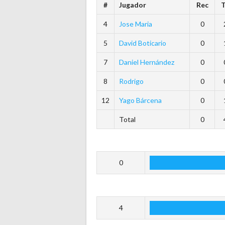
#
Jugador
Rec
4
Jose Maria
0
5
David Boticario
0
7
Daniel Hernández
0
8
Rodrigo
0
12
Yago Bárcena
0
Total
0
0
4