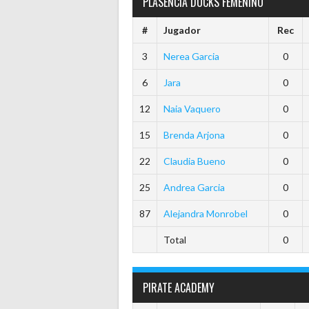
PLASENCIA DUCKS FEMENINO
#
Jugador
Rec
3
Nerea Garcia
0
6
Jara
0
12
Naia Vaquero
0
15
Brenda Arjona
0
22
Claudia Bueno
0
25
Andrea Garcia
0
87
Alejandra Monrobel
0
Total
0
PIRATE ACADEMY