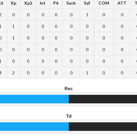
Td
Xp
Xp2
Int
P6
Sack
Saf
COM
ATT
2
0
0
0
0
0
1
0
0
1
1
0
0
0
0
0
0
0
0
1
0
0
0
0
0
0
0
0
0
0
0
0
0
0
0
0
1
0
0
0
0
0
0
0
0
4
2
0
0
0
0
1
0
0
Rec
Td