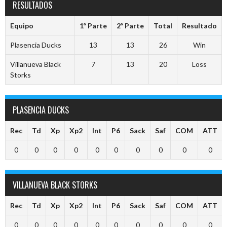
RESULTADOS
Equipo
1ª Parte
2ª Parte
Total
Resultado
Plasencia Ducks
13
13
26
Win
Villanueva Black
7
13
20
Loss
Storks
PLASENCIA DUCKS
Rec
Td
Xp
Xp2
Int
P6
Sack
Saf
COM
ATT
0
0
0
0
0
0
0
0
0
0
VILLANUEVA BLACK STORKS
Rec
Td
Xp
Xp2
Int
P6
Sack
Saf
COM
ATT
0
0
0
0
0
0
0
0
0
0