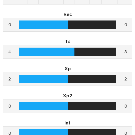
Rec
0
0
Td
4
3
Xp
2
2
Xp2
0
0
Int
0
0